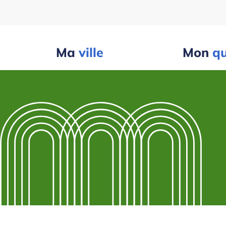
Ma
ville
Mon
qu