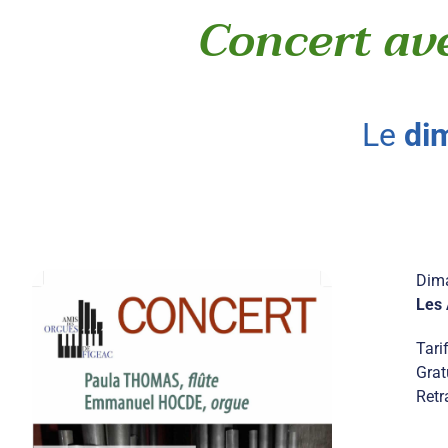
Concert ave
le
di
Dima
Les 
Tari
Grat
Retr