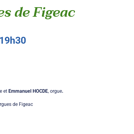
es de Figeac
19h30
te et
Emmanuel HOCDE
, orgue
.
orgues de Figeac