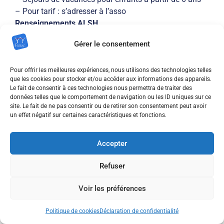
– Pour tarif : s’adresser à l’asso
Renseignements ALSH
(Accueil de Loisirs Sans Hébergement)
Gérer le consentement
au : 05 65 50 91 76
La tarification est modulée en fonction des revenus
Pour offrir les meilleures expériences, nous utilisons des technologies telles
des familles.
que les cookies pour stocker et/ou accéder aux informations des appareils.
Le fait de consentir à ces technologies nous permettra de traiter des
données telles que le comportement de navigation ou les ID uniques sur ce
site. Le fait de ne pas consentir ou de retirer son consentement peut avoir
un effet négatif sur certaines caractéristiques et fonctions.
LUDOTHÈQUE
Accepter
Gestionnaire
:
Refuser
Fédération Partir
Responsable
:
Voir les préférences
Une ludothécaire
Coordonnées :
Politique de cookies
Déclaration de confidentialité
2, rue Victor Delbos – Ancien CES – 46100