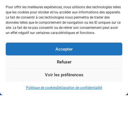
Site officiel de la ville de Figeac
Pour offrir les meilleures expériences, nous utilisons des technologies telles
BP 205 – RUE DE COLOMB – 46100 FIGEAC
que les cookies pour stocker et/ou accéder aux informations des appareils.
TÉL. 05 65 50 05 40
Le fait de consentir à ces technologies nous permettra de traiter des
FAX : 05 65 50 02 33
données telles que le comportement de navigation ou les ID uniques sur ce
site. Le fait de ne pas consentir ou de retirer son consentement peut avoir
Une ville géographiquement privilégiée.
un effet négatif sur certaines caractéristiques et fonctions.
Sous-préfecture du département du Lot.
Figeac se situe à l’extrémité EST du département, aux limites
Accepter
de l’Aveyron et du Cantal.
Une ville à la croisée de plusieurs terroirs.
Refuser
Un patrimoine exceptionnel, autour de l’ancienne abbaye
médiévale.
Voir les préférences
Politique de cookies
Déclaration de confidentialité
Horaires
D'OUVERTURE
de votre Mairie
–