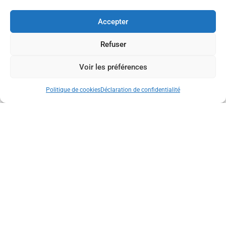
juin à 18h30 Entrée libre de 14h30 à 18h30
Accepter
Refuser
Voir les préférences
Politique de cookies
Déclaration de confidentialité
Spectacle De Danse Avec Danse
Passion
Spectacle de danse avec Danse passion Dirigé par
Caroline Fages Avec la participation de Sorenza
Billetterie : Sur HELLOASSO à partir du 1er Avril jusqu’
au jeudi 25 juin compris, puis