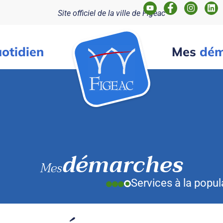
Site officiel de la ville de Figeac
otidien
Mes
dém
démarches
Mes
Services à la popul