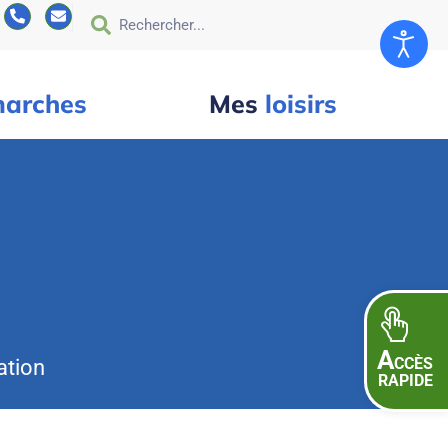
arches
Mes
loisirs
A
CCÈS
ation
RAPIDE