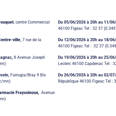
Couquet
,
centre Commercial
Du 05/06/2026
à 20h
au 11/06
46100 Figeac Tel : 32 37 (0.34
ntre-ville,
7 rue de la
Du 12/06/2026
à 20h
au 18/06
46100 Figeac Tel : 32 37 (0.34
Bagnac,
8 Avenue Joseph
Du 19/06/2026
à 20h
au 25/06
/mn)
Leclerc 46100 Capdenac Tel : 3
oste,
Farrugia/Bray 9 Bis
Du 26/06/2026
à 20h
au 02/07
tc/mn)
République 46100 Figeac Tel : 
armacie Frayssinoux,
Avenue
/mn)