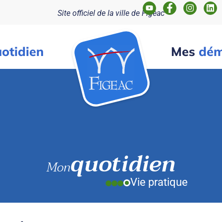
Site officiel de la ville de Figeac
otidien
Mes
dém
quotidien
Mon
Vie pratique