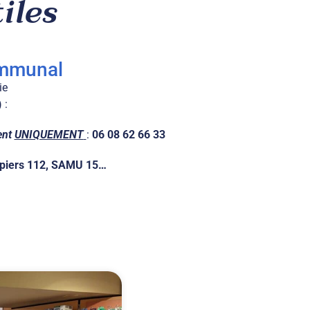
iles
communal
ie
) :
ent
UNIQUEMENT
:
06 08 62 66 33
ompiers 112, SAMU 15…