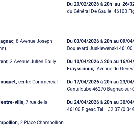
Du 20/02/2026
à 20h
au
26/0
du Général De Gaulle 46100 Fig
Bagnac,
8 Avenue Joseph
Du 03/04/2026 à 20h au 09/04
mn)
Boulevard Juskiewenski 46100 F
ent,
2 Avenue Julien Bailly
Du 10/04/2026
à 20h au 16/04
Frayssinoux,
Avenue du Général
Couquet,
centre Commercial
Du 17/04/2026
à 20h au 23/04
Cantaloube 46270 Bagnac-sur-C
entre-ville,
7 rue de la
Du 24/04/2026
à 20h
au 30/04
46100 Figeac Tel : 32 37 (0.34
mpollion,
2 Place Champollion