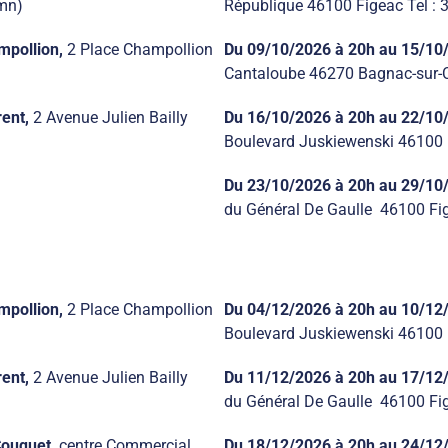
/mn)
République 46100 Figeac Tel : 
mpollion,
2 Place Champollion
Du 09/10/2026 à 20h au
15/10
Cantaloube 46270 Bagnac-sur-C
rent,
2 Avenue Julien Bailly
Du 16/10/2026 à 20h au 22/10
Boulevard Juskiewenski 46100 F
Du 23/10/2026 à 20h au 29/10
du Général De Gaulle 46100 Fig
mpollion,
2 Place Champollion
Du 04/12/2026 à 20h au 10/12
Boulevard Juskiewenski 46100 F
rent,
2 Avenue Julien Bailly
Du 11/12/2026 à 20h au 17/12
du Général De Gaulle 46100 Fig
Couquet,
centre Commercial
Du 18/12/2026 à 20h au 24/12