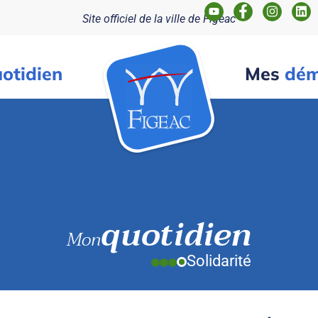
Site officiel de la ville de Figeac
otidien
Mes
dém
quotidien
Mon
Solidarité