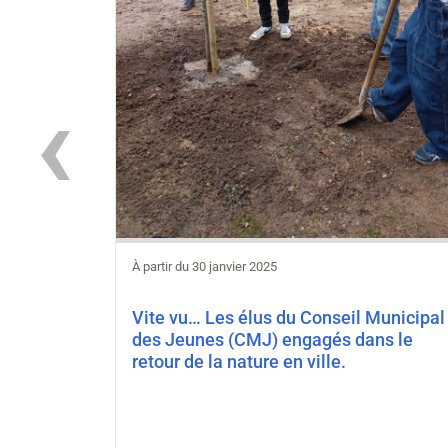
‹
À partir du 30 janvier 2025
Vite vu… Les élus du Conseil Municipal
des Jeunes (CMJ) engagés dans le
retour de la nature en ville.