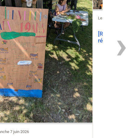
Le mercredi 17 juin 20
›
[RETOUR SUR…] Hommage rendu à trois
résistants espa
nche 7 juin 2026