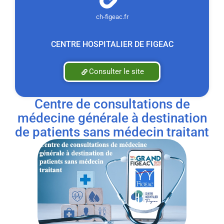
ch-figeac.fr
CENTRE HOSPITALIER DE FIGEAC
Consulter le site
centre de consultations de
médecine générale à destination
de patients sans médecin traitant