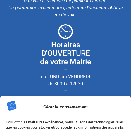
Une ville à la croisée de plusieurs terroirs.
Un patrimoine exceptionnel, autour de l’ancienne abbaye
médiévale.
Horaires
D'OUVERTURE
de votre Mairie
–
du LUNDI au VENDREDI
de 8h30 à 17h30
–
le SAMEDI de 8h30 à 12h00
Gérer le consentement
(Permanence État Civil uniquement)
Pour offrir les meilleures expériences, nous utilisons des technologies telles
que les cookies pour stocker et/ou accéder aux informations des appareils.