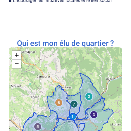
■ Encourager les initiatives locales et le lien social
Qui est mon élu de quartier ?
+
−
2
6
7
3
1
5