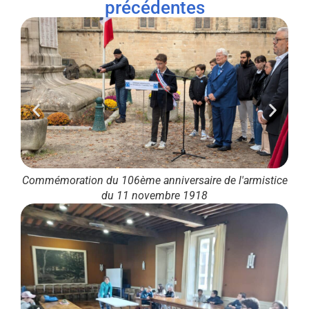
précédentes
tice
Commémoration du 106ème anniversaire de l'armistice
Com
du 11 novembre 1918