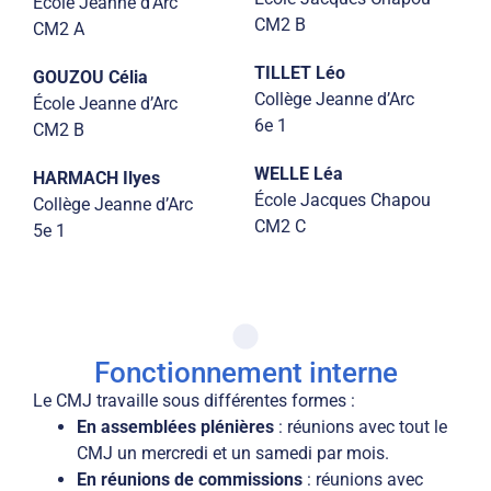
École Jeanne d’Arc
CM2 B
CM2 A
TILLET Léo
GOUZOU Célia
Collège Jeanne d’Arc
École Jeanne d’Arc
6e 1
CM2 B
WELLE Léa
HARMACH Ilyes
École Jacques Chapou
Collège Jeanne d’Arc
CM2 C
5e 1
Fonctionnement interne
Le CMJ travaille sous différentes formes :
En assemblées plénières
: réunions avec tout le
CMJ un mercredi et un samedi par mois.
En réunions de commissions
: réunions avec