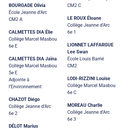
BOURGADE Olivia
CM2 C
École Jeanne d’Arc
LE ROUX Éloane
CM2 A
Collège Jeanne d’Arc
CALMETTES DIA Élie
6e 1
Collège Marcel Masbou
LIONNET LAFFARGUE
6e E
Lee Swan
CALMETTES DIA Jaïna
École Louis Barrié
Collège Marcel Masbou
CM2
5e E
LODI-RIZZINI Louise
Adjointe à
Collège Marcel Masbou
l’Environnement
6e C
CHAZOT Diégo
MOREAU Charlie
Collège Jeanne d’Arc
Collège Jeanne d’Arc
6e 2
6e 3
DÉLOT Marius