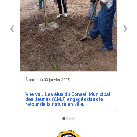
À partir
‹
›
Vite dit … Les jeunes élus du CMJ
découv
Verve 
À partir du 30 janvier 2025
Vite vu… Les élus du Conseil Municipal
des Jeunes (CMJ) engagés dans le
retour de la nature en ville.