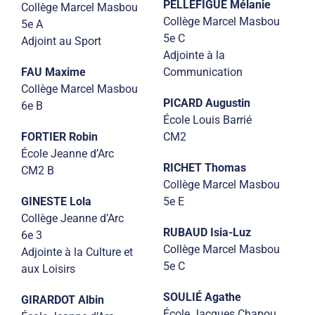
PELLEFIGUE Mélanie
Collège Marcel Masbou
Collège Marcel Masbou
5e A
5e C
Adjoint au Sport
Adjointe à la
FAU Maxime
Communication
Collège Marcel Masbou
PICARD Augustin
6e B
École Louis Barrié
FORTIER Robin
CM2
École Jeanne d’Arc
RICHET Thomas
CM2 B
Collège Marcel Masbou
GINESTE Lola
5e E
Collège Jeanne d’Arc
RUBAUD Isia-Luz
6e 3
Collège Marcel Masbou
Adjointe à la Culture et
5e C
aux Loisirs
SOULIÉ Agathe
GIRARDOT Albin
École Jacques Chapou