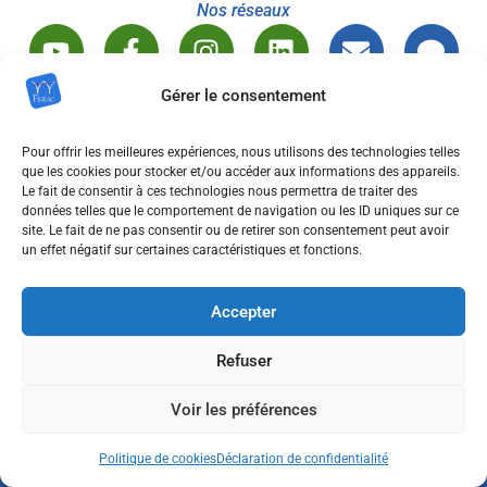
Nos réseaux
Gérer le consentement
Pour offrir les meilleures expériences, nous utilisons des technologies telles
que les cookies pour stocker et/ou accéder aux informations des appareils.
Le fait de consentir à ces technologies nous permettra de traiter des
données telles que le comportement de navigation ou les ID uniques sur ce
site. Le fait de ne pas consentir ou de retirer son consentement peut avoir
un effet négatif sur certaines caractéristiques et fonctions.
Accepter
Refuser
Voir les préférences
Site officiel de la ville de Figeac
BP 205 – RUE DE COLOMB – 46100 FIGEAC
Politique de cookies
Déclaration de confidentialité
TÉL. 05 65 50 05 40
FAX : 05 65 50 02 33