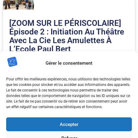
[ZOOM SUR LE PÉRISCOLAIRE]
Épisode 2 : Initiation Au Théâtre
Avec La Cie Les Amulettes À
L’Ecole Paul Bert
Gérer le consentement
[ZOOM SUR LE PÉRISCOLAIRE] Dans le cadre des
activités proposées aux enfants des écoles publiques
Pour offrir les meilleures expériences, nous utilisons des technologies telles
de la ville, nous vous proposons une série de
que les cookies pour stocker et/ou accéder aux informations des appareils.
publications dédiées à la découverte des
Le fait de consentir à ces technologies nous permettra de traiter des
données telles que le comportement de navigation ou les ID uniques sur ce
site. Le fait de ne pas consentir ou de retirer son consentement peut avoir
un effet négatif sur certaines caractéristiques et fonctions.
Accepter