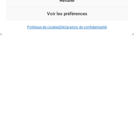
Refuser
[COULISSES : ÇA S’ACTIVE AU
MUSÉE !]
Voir les préférences
Politique de cookies
Déclaration de confidentialité
[COULISSES : ÇA S’ACTIVE AU MUSÉE !] Le Musée
Champollion – Les Écritures du Monde a fermé ses
portes pour sa semaine annuelle de maintenance, mais
à l’intérieur, c’est une véritable ruche
[ZOOM SUR LE PÉRISCOLAIRE]
Épisode 1 : « Mon Mini-Musée
Des Écritures » Avec Le Musée
Champollion À L’école Paul Bert