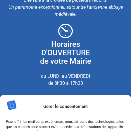
Une ville à la croisée de plusieurs terroirs.
Un patrimoine exceptionnel, autour de l’ancienne abbaye
médiévale.
Horaires
D'OUVERTURE
de votre Mairie
–
du LUNDI au VENDREDI
de 8h30 à 17h30
–
le SAMEDI de 8h30 à 12h00
Gérer le consentement
(Permanence État Civil uniquement)
Pour offrir les meilleures expériences, nous utilisons des technologies telles
que les cookies pour stocker et/ou accéder aux informations des appareils.