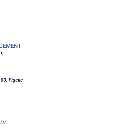
LACEMENT
re
100, Figeac
.fr/