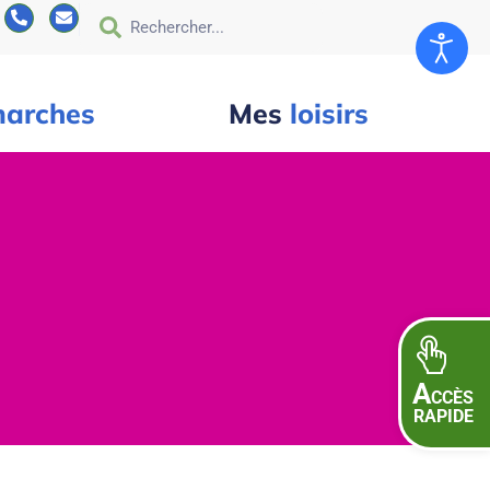
arches
Mes
loisirs
A
CCÈS
RAPIDE