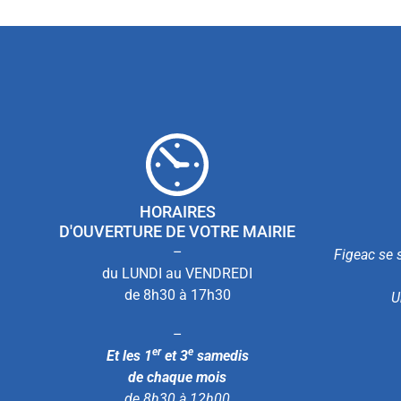
HORAIRES
D'OUVERTURE DE VOTRE MAIRIE
–
Figeac se s
du LUNDI au VENDREDI
de 8h30 à 17h30
U
–
er
e
Et les 1
et 3
samedis
de chaque mois
de 8h30 à 12h00