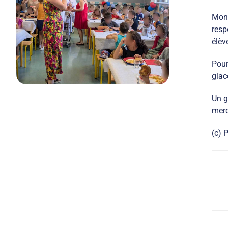
Mons
resp
élèv
Pour
glac
Un g
merc
(c) 