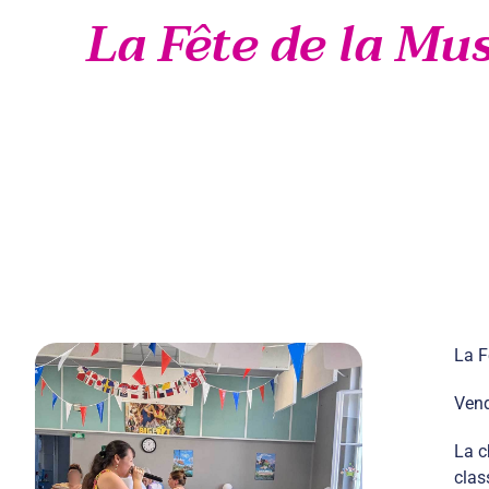
La Fête de la Mus
La F
Vend
La c
clas