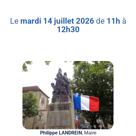
le
mardi
14
juillet
2026
de
11h
à
12h30
Philippe LANDREIN
, Maire