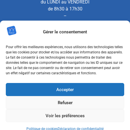
du LUNDI au VENDREDI
de 8h30 à 17h30
–
le SAMEDI de 8h30 à 12h00
Gérer le consentement
(Permanence État Civil uniquement)
Pour offrir les meilleures expériences, nous utilisons des technologies telles
que les cookies pour stocker et/ou accéder aux informations des appareils.
Le fait de consentir à ces technologies nous permettra de traiter des
Nous contacter
données telles que le comportement de navigation ou les ID uniques sur ce
site. Le fait de ne pas consentir ou de retirer son consentement peut avoir
un effet négatif sur certaines caractéristiques et fonctions.
MENTIONS LÉGALES
Accepter
POLITIQUE DE CONFIDENTIALITÉ
Refuser
POLITIQUE DE COOKIES (UE)
Voir les préférences
ACCESSIBILITÉ : NON CONFORME
Politique de cookies
Déclaration de confidentialité