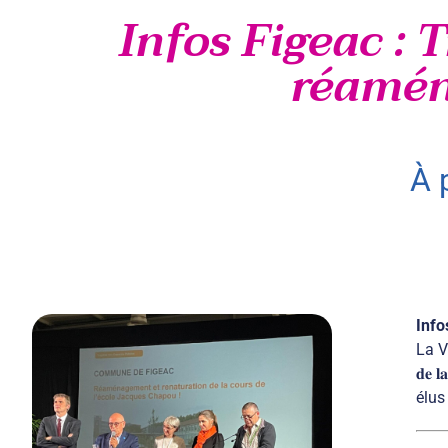
Infos Figeac : 
réamén
à
Info
La Vill
𝐝𝐞 
élus