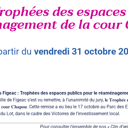
Trophées des espaces
agement de la cour
 partir du
vendredi
31
octobre
2
s Figeac : Trophées des espaces publics pour le réaménageme
e de Figeac s’est vu remettre, à l’unanimité du jury, 𝐥𝐞 𝐓𝐫𝐨𝐩𝐡𝐞́𝐞 𝐝𝐞𝐬 𝐞𝐬𝐩𝐚𝐜𝐞𝐬 𝐩𝐮
𝐥𝐚 𝐜𝐨𝐮𝐫 𝐂𝐡𝐚𝐩𝐨𝐮. Cette remise a eu lieu le 17 octobre au Pa
 du Lot, dans le cadre des Victoires de l’investissement local.
Pour consulter l’ensemble de nos « Clin d’œil