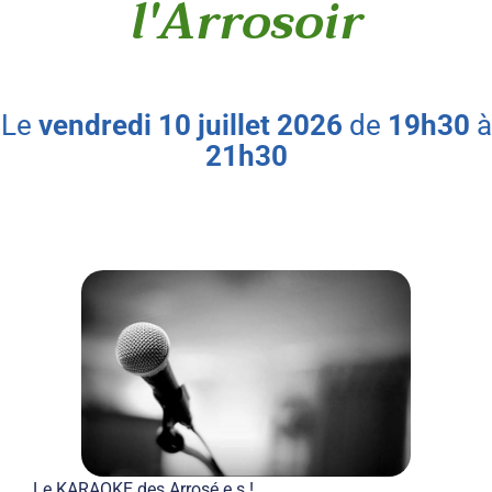
l'Arrosoir
le
vendredi
10
juillet
2026
de
19h30
à
21h30
Le KARAOKE des Arrosé.e.s !