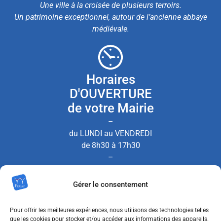
Une ville à la croisée de plusieurs terroirs.
Un patrimoine exceptionnel, autour de l’ancienne abbaye
médiévale.
Horaires
D'OUVERTURE
de votre Mairie
–
du LUNDI au VENDREDI
de 8h30 à 17h30
–
le SAMEDI de 8h30 à 12h00
Gérer le consentement
(Permanence État Civil uniquement)
Pour offrir les meilleures expériences, nous utilisons des technologies telles
que les cookies pour stocker et/ou accéder aux informations des appareils.