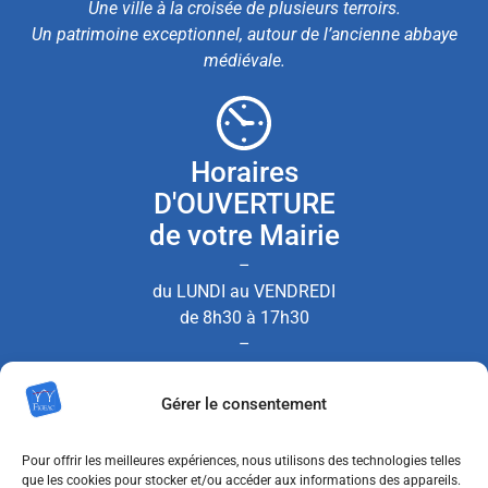
Une ville à la croisée de plusieurs terroirs.
Un patrimoine exceptionnel, autour de l’ancienne abbaye
médiévale.
Horaires
D'OUVERTURE
de votre Mairie
–
du LUNDI au VENDREDI
de 8h30 à 17h30
–
le SAMEDI de 8h30 à 12h00
Gérer le consentement
(Permanence État Civil uniquement)
Pour offrir les meilleures expériences, nous utilisons des technologies telles
que les cookies pour stocker et/ou accéder aux informations des appareils.