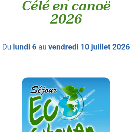
Célé en canoë
2026
du
lundi
6
au
vendredi
10
juillet
2026