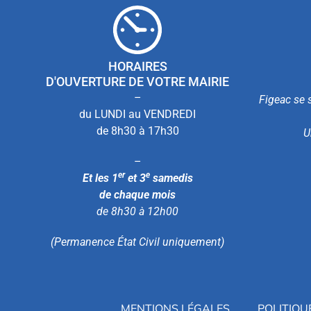
HORAIRES
D'OUVERTURE DE VOTRE MAIRIE
–
Figeac se s
du LUNDI au VENDREDI
de 8h30 à 17h30
U
–
er
e
Et les 1
et 3
samedis
de chaque mois
de 8h30 à 12h00
(Permanence État Civil uniquement)
MENTIONS LÉGALES
POLITIQU