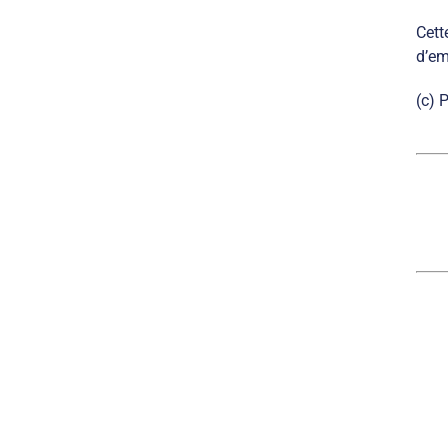
Cett
d’em
(c) 