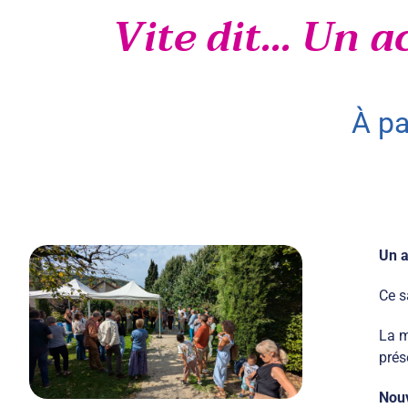
Vite dit... Un 
à p
Un a
Ce s
La m
prés
Nouv