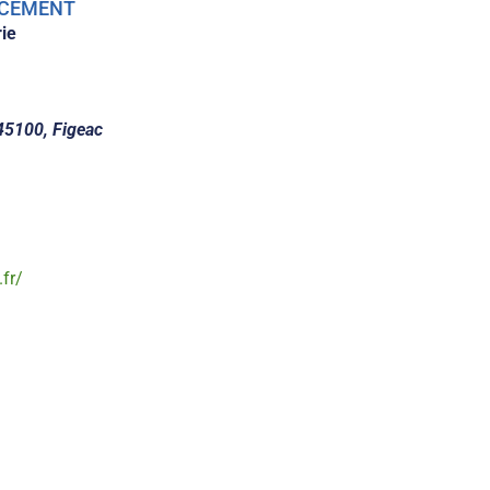
LACEMENT
rie
45100, Figeac
.fr/