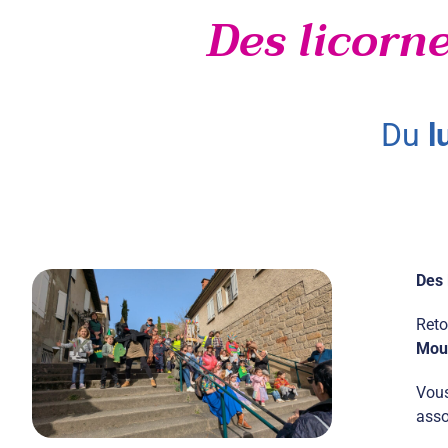
Des licorn
du
l
Des 
Reto
Mou
Vous
asso