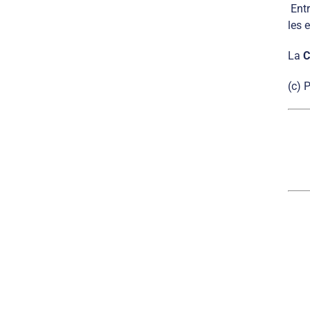
Ent
les 
La
C
(c) 