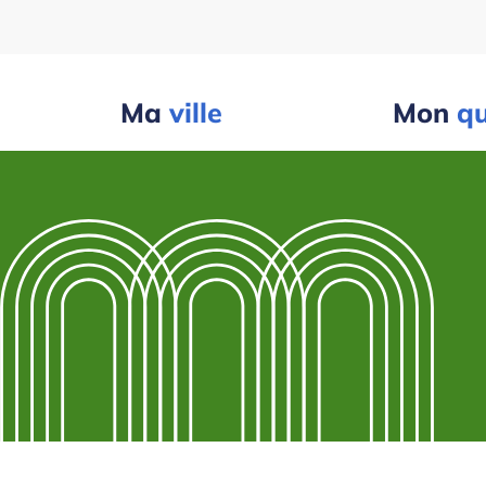
Ma
ville
Mon
qu