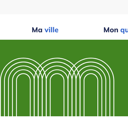
Ma
ville
Mon
qu