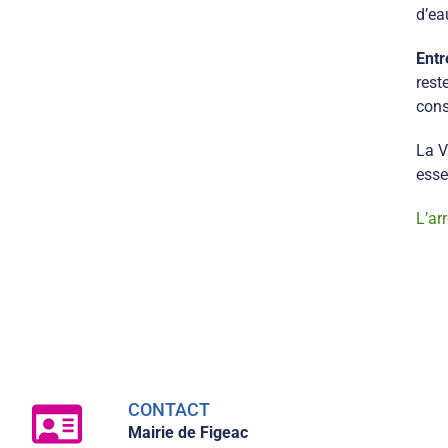
d’ea
Entr
rest
cons
La V
esse
L’ar
CONTACT
Mairie de Figeac