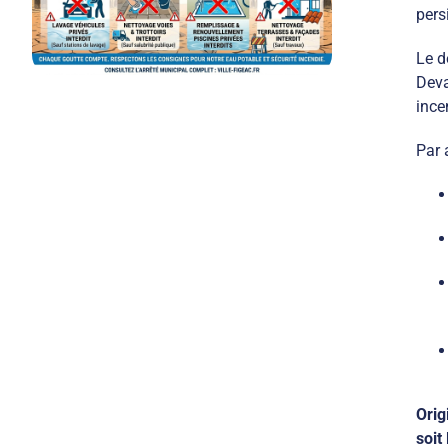
pers
Le d
Deva
ince
Par 
Orig
soit 