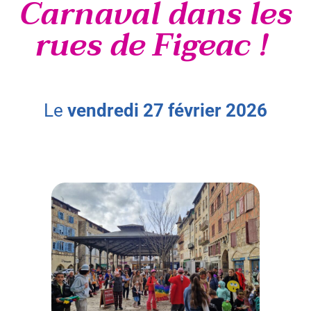
Carnaval dans les
rues de Figeac !
le
vendredi
27
février
2026