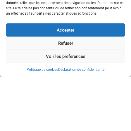
données telles que le comportement de navigation ou les ID uniques sur ce
(juillet)
site. Le fait de ne pas consentir ou de retirer son consentement peut avoir
un effet négatif sur certaines caractéristiques et fonctions.
Webinaire organisé par la CPAM du Lot et animé en
Accepter
partenariat avec un professionnel de santé de la PMI
du Département. Futurs parents : un webinaire pour
Refuser
bien vous préparer
Voir les préférences
Politique de cookies
Déclaration de confidentialité
Vite Dit… Jardin D’enfants : Un
Pas Vers L’école Maternelle
Jardin d’enfants : un pas vers l’école maternelle Le
jardin d’enfants constitue une étape essentielle entre la