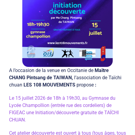
A l’occasion de la venue en Occitanie de
Maître
CHANG Pintsang de TAIWAN,
l’association de Taïchi
chuan
LES 108 MOUVEMENTS
propose
:
Le 15 juillet 2026 de 18h à 19h30, au Gymnase du
Lycée Champollion (entrée rue des cordeliers) de
FIGEAC une Initiation/découverte gratuite de TAÏCHI
CHUAN.
Cet atelier découverte est ouvert à tous (tous âges, tous