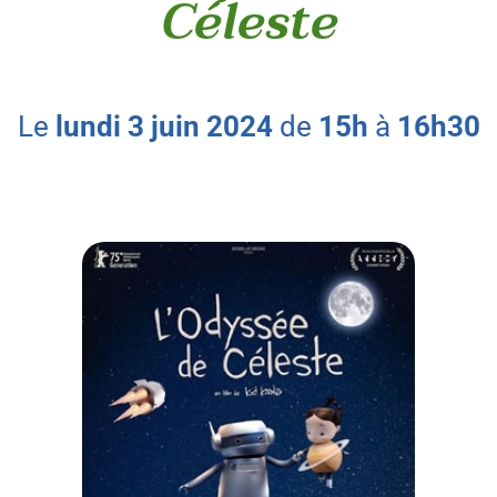
Céleste
le
lundi
3
juin
2024
de
15h
à
16h30