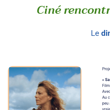
Ciné rencontr
le
di
Proj
« Sa
Film
Avec
Au c
peu 
vraie