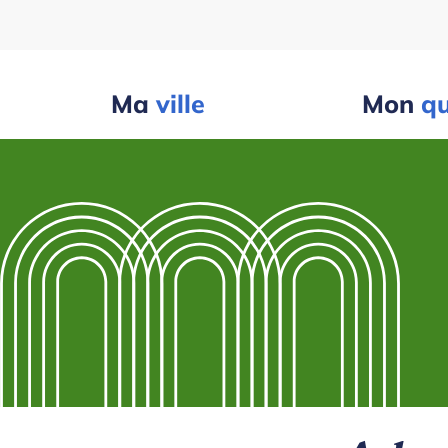
Ma
ville
Mon
qu