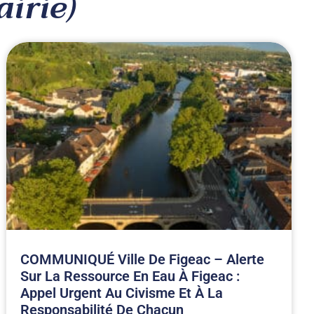
irie)
COMMUNIQUÉ Ville De Figeac – Alerte
Sur La Ressource En Eau À Figeac :
Appel Urgent Au Civisme Et À La
Responsabilité De Chacun