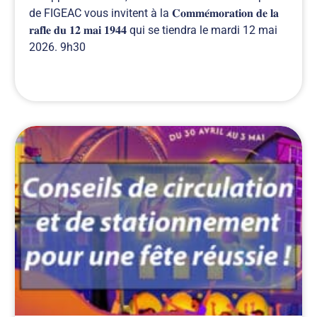
de FIGEAC vous invitent à la 𝐂𝐨𝐦𝐦𝐞́𝐦𝐨𝐫𝐚𝐭𝐢𝐨𝐧 𝐝𝐞 𝐥𝐚
𝐫𝐚𝐟𝐥𝐞 𝐝𝐮 𝟏𝟐 𝐦𝐚𝐢 𝟏𝟗𝟒𝟒 qui se tiendra le mardi 12 mai
2026. 9h30