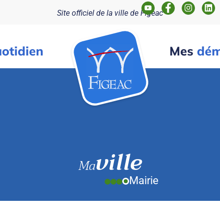
Site officiel de la ville de Figeac
otidien
Mes
dém
ville
Ma
Mairie