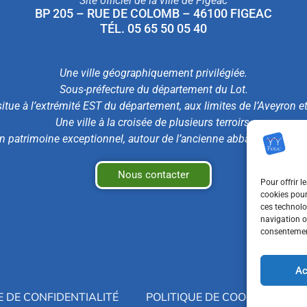
Site officiel de la ville de Figeac
BP 205 – RUE DE COLOMB – 46100 FIGEAC
TÉL. 05 65 50 05 40
Une ville géographiquement privilégiée.
Sous-préfecture du département du Lot.
itue à l’extrémité EST du département, aux limites de l’Aveyron e
Une ville à la croisée de plusieurs terroirs.
n patrimoine exceptionnel, autour de l’ancienne abbaye médiéval
Nous contacter
Pour offrir l
cookies pour
ces technolo
navigation ou
consentement
Ac
E DE CONFIDENTIALITÉ
POLITIQUE DE COOKIES (UE)